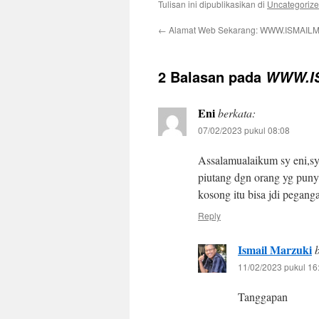
Tulisan ini dipublikasikan di
Uncategoriz
←
Alamat Web Sekarang: WWW.ISMAILM
2 Balasan pada
WWW.IS
Eni
berkata:
07/02/2023 pukul 08:08
Assalamualaikum sy eni,sy
piutang dgn orang yg puny
kosong itu bisa jdi pegang
Reply
Ismail Marzuki
11/02/2023 pukul 16
Tanggapan