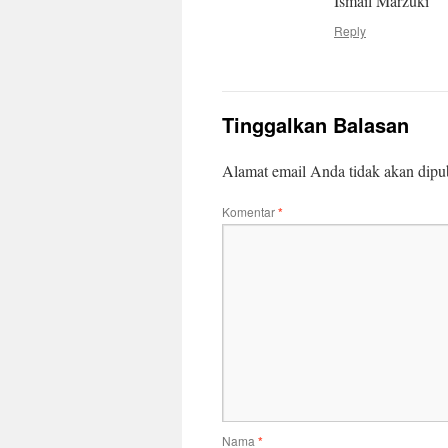
Ismail Marzuki
Reply
Tinggalkan Balasan
Alamat email Anda tidak akan dipub
Komentar
*
Nama
*