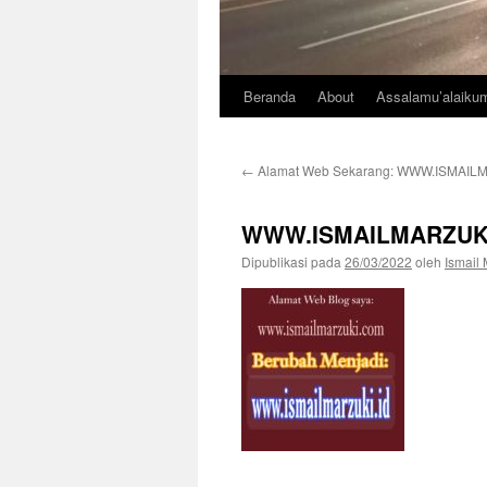
Beranda
About
Assalamu’alaiku
←
Alamat Web Sekarang: WWW.ISMAILM
WWW.ISMAILMARZUKI
Dipublikasi pada
26/03/2022
oleh
Ismail 