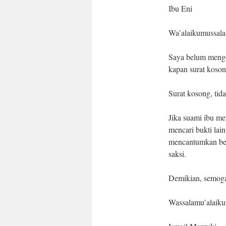
Ibu Eni
Wa’alaikumussal
Saya belum menger
kapan surat koson
Surat kosong, tid
Jika suami ibu me
mencari bukti lain
mencantumkan ber
saksi.
Demikian, semoga
Wassalamu’alaik