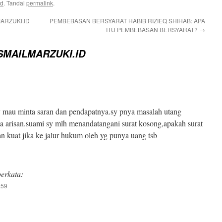
ed
. Tandai
permalink
.
ARZUKI.ID
PEMBEBASAN BERSYARAT HABIB RIZIEQ SHIHAB: APA
ITU PEMBEBASAN BERSYARAT?
→
MAILMARZUKI.ID
 mau minta saran dan pendapatnya.sy pnya masalah utang
a arisan.suami sy mlh menandatangani surat kosong,apakah surat
an kuat jika ke jalur hukum oleh yg punya uang tsb
berkata:
:59