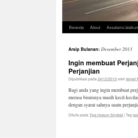
Beranda
About
Assalamu’alaiku
Desember 2013
Arsip Bulanan:
Ingin membuat Perjanj
Perjanjian
Dipublikasi pada
24/12/2013
oleh
Ismail 
Bagi anda yang ingin membuat perja
merasa bisnisnya masih kecil-kecila
dengan syarat sahnya suatu perjanji
Ditulis pada
Tips Hukum Singkat
|
Tag
per