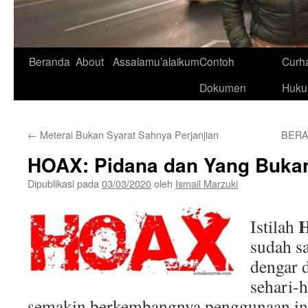
Beranda
About
Assalamu’alaikum
Contoh
Curh
Dokumen
Huk
←
Meterai Bukan Syarat Sahnya Perjanjian
BERA
HOAX: Pidana dan Yang Buka
Dipublikasi pada
03/03/2020
oleh
Ismail Marzuki
Istilah
sudah sa
dengar 
sehari-h
semakin berkembangnya penggunaan int