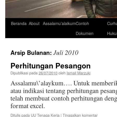
Beranda
About
Assalamu’alaikum
Contoh
Curh
Dokumen
Huk
Juli 2010
Arsip Bulanan:
Perhitungan Pesangon
Dipublikasi pada
26/07/2010
oleh
Ismail Marzuki
Assalamu\’alaykum…. Untuk memberik
atau indikasi tentang perhitungan pesan
telah membuat contoh perhitungan de
format excel.
Ditulis pada
UU Tenaga Kerja
|
Tinggalkan komentar