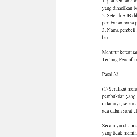
1. jual beli tan
yang dihasilkan b
2. Setelah AJB di
perubahan nama pe
3. Nama pembeli a
baru.
Menurut ketentua
Tentang Pendaftar
Pasal 32
(1) Sertifikat mer
pembuktian yang k
dalamnya, sepanja
ada dalam surat u
Secara yuridis pos
yang tidak memilik