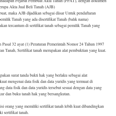
ai dihadapan Pejabat Pembuat Akta Tanah (PPAT), dengan dokumen
erupa Akta Jual Beli Tanah (AJB)
buat, maka AJB dijadikan sebagai dåsar Untuk pendaftaran
milik Tanah yang ada disertifikat Tanah (balık nama)
kan tercantum di sertifikat tanah sebagai pemilik Tanah yang
n Pasal 32 ayat (1) Peraturan Pemerintah Nomor 24 Tahun 1997
an Tanah, Sertifikat tanah merupakan alat pembuktian yang kuat.
upakan surat tanda bukti hak yang berlaku sebagai alat
uat mengenai data fisik dan data yuridis yang termuat di
ng data fisik dan data yuridis tersebut sesuai dengan data yang
kur dan buku tanah hak yang bersangkutan.
isi orang yang memiliki sertifikat tanah lebih kuat dibandingkan
i sertifikat tanah.