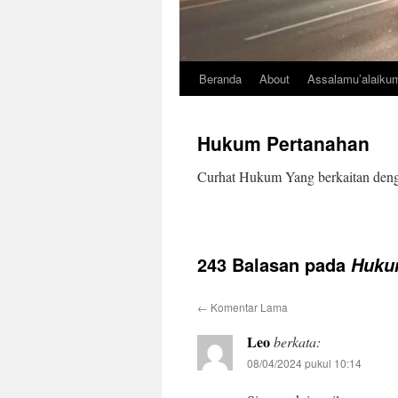
Beranda
About
Assalamu’alaiku
Hukum Pertanahan
Curhat Hukum Yang berkaitan den
243 Balasan pada
Huku
←
Komentar Lama
Leo
berkata:
08/04/2024 pukul 10:14