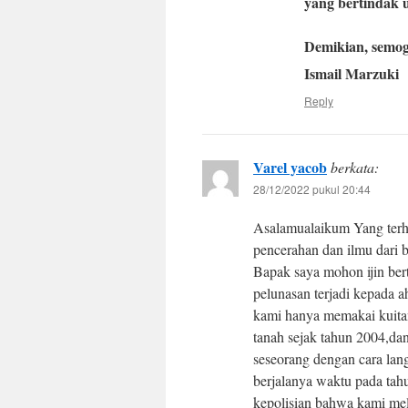
yang bertindak u
Demikian, semo
Ismail Marzuki
Reply
Varel yacob
berkata:
28/12/2022 pukul 20:44
Asalamualaikum Yang terh
pencerahan dan ilmu dari b
Bapak saya mohon ijin ber
pelunasan terjadi kepada ah
kami hanya memakai kuitans
tanah sejak tahun 2004,dan
seseorang dengan cara lang
berjalanya waktu pada tah
kepolisian bahwa kami me