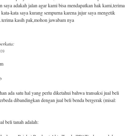
an saya adakah jalan agar kami bisa mendapatkan hak kami,terima
kata-kata saya kurang sempurna karena jujur saya mengetik
…terima kasih pak,mohon jawabam nya
berkata:
:09
am
b
an ada satu hal yang perlu diketahui bahwa transaksi jual beli
erbeda dibandingkan dengan jual beli benda bergerak (misal:
al beli tanah adalah: