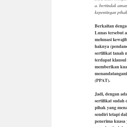
a. bertindak aman
kepentingan piha
Berkaitan denga
Lunas tersebut 
melunasi kewaji
haknya (pendand
sertifikat tana
terdapat klausul
memberikan kua
menandatangani 
(PPAT).
Jadi, dengan ada
sertifikat suda
pihak yang men
sendiri tetapi d
penerima kuasa 