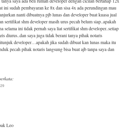
 tanya saya ada beli rumah developer dengan cicilan bertahap 12x
t ini sudah pembayaran ke 8x dan sisa 4x ada perundingan mau
anjurkan nanti dibuatnya pjb lunas dan developer buat kuasa jual
kan sertifikat shm developer masih urus pecah belum siap..apakah
a selama ini tidak pernah saya liat sertifikat shm developer..setiap
ris diurus..dan saya juga tidak berani tanya pihak notaris
ditunjuk developer…apakah jika sudah dibuat kan lunas maka itu
 induk pecah pihak notaris langsung bisa buat ajb tanpa saya dan
berkata:
:29
pak Leo