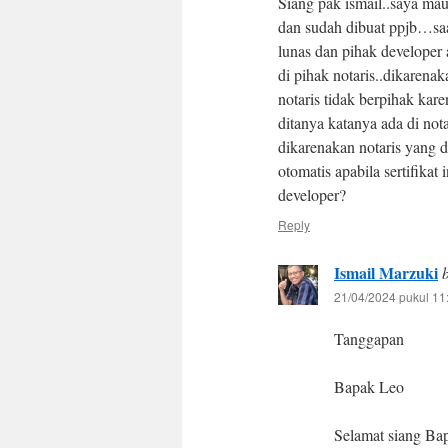
Siang pak ismail..saya mau
dan sudah dibuat ppjb…saa
lunas dan pihak developer 
di pihak notaris..dikarena
notaris tidak berpihak karen
ditanya katanya ada di nota
dikarenakan notaris yang 
otomatis apabila sertifikat
developer?
Reply
Ismail Marzuki
21/04/2024 pukul 11
Tanggapan
Bapak Leo
Selamat siang Ba