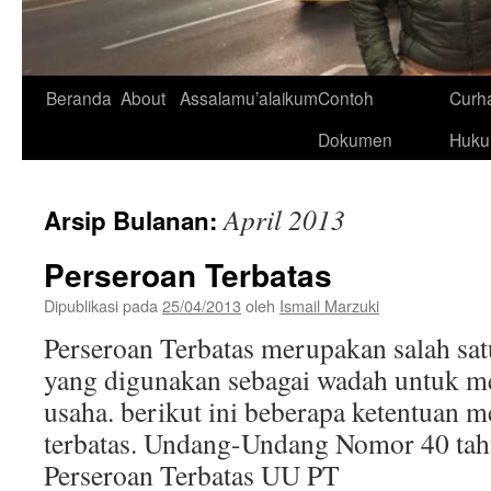
Beranda
About
Assalamu’alaikum
Contoh
Curh
Dokumen
Huk
April 2013
Arsip Bulanan:
Perseroan Terbatas
Dipublikasi pada
25/04/2013
oleh
Ismail Marzuki
Perseroan Terbatas merupakan salah sa
yang digunakan sebagai wadah untuk m
usaha. berikut ini beberapa ketentuan 
terbatas. Undang-Undang Nomor 40 ta
Perseroan Terbatas UU PT