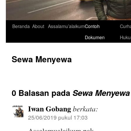
Beranda
About
Assalamu’alaikum
Contoh
Curh
Dokumen
Huk
Sewa Menyewa
0 Balasan pada
Sewa Menyewa
Iwan Gobang
berkata:
25/06/2019 pukul 17:03
Assalamualaikum pak..