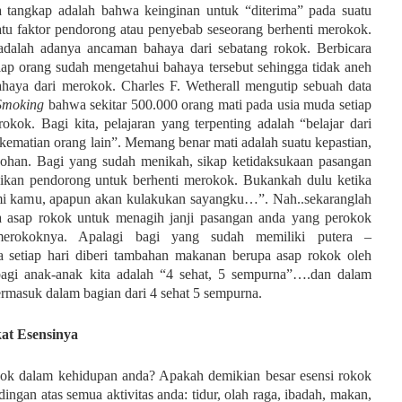
 tangkap adalah bahwa keinginan untuk “diterima” pada suatu
satu faktor pendorong atau penyebab seseorang berhenti merokok.
adalah adanya ancaman bahaya dari sebatang rokok. Berbicara
iap orang sudah mengetahui bahaya tersebut sehingga tidak aneh
ahaya dari merokok. Charles F. Wetherall mengutip sebuah data
 Smoking
bahwa sekitar 500.000 orang mati pada usia muda setiap
kok. Bagi kita, pelajaran yang terpenting adalah “belajar dari
i kematian orang lain”. Memang benar mati adalah suatu kepastian,
odohan. Bagi yang sudah menikah, sikap ketidaksukaan pasangan
dikan pendorong untuk berhenti merokok. Bukankah dulu ketika
emi kamu, apapun akan kulakukan sayangku…”. Nah..sekaranglah
a asap rokok untuk menagih janji pasangan anda yang perokok
merokoknya. Apalagi bagi yang sudah memiliki putera –
ka setiap hari diberi tambahan makanan berupa asap rokok oleh
bagi anak-anak kita adalah “4 sehat, 5 sempurna”….dan dalam
termasuk dalam bagian dari 4 sehat 5 sempurna.
kat Esensinya
k dalam kehidupan anda? Apakah demikian besar esensi rokok
ingan atas semua aktivitas anda: tidur, olah raga, ibadah, makan,