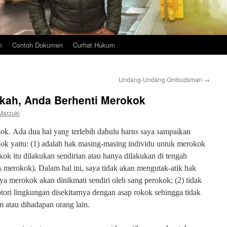
m
Contoh Dokumen
Curhat Hukum
Undang-Undang Ombudsman
→
kah, Anda Berhenti Merokok
Marzuki
ok. Ada dua hal yang terlebih dahulu harus saya sampaikan
kok
yaitu: (1) adalah hak masing-masing individu untuk merokok
kok itu dilakukan sendirian atau hanya dilakukan di tengah
 merokok). Dalam hal ini, saya tidak akan mengutak-atik hak
aya merokok akan dinikmati sendiri oleh sang perokok; (2) tidak
ori lingkungan disekitarnya dengan asap rokok sehingga tidak
 atau dihadapan orang lain.