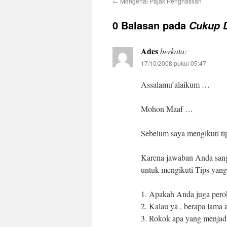
←
Mengenai Pajak Penghasilan
0 Balasan pada
Cukup D
Ades
berkata:
17/10/2008 pukul 05:47
Assalamu’alaikum …
Mohon Maaf …
Sebelum saya mengikuti t
Karena jawaban Anda sanga
untuk mengikuti Tips yan
1. Apakah Anda juga pero
2. Kalau ya , berapa lama
3. Rokok apa yang menjadi