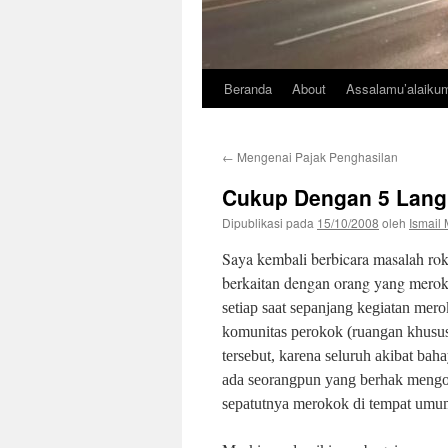
Beranda
About
Assalamu’alaiku
←
Mengenai Pajak Penghasilan
Cukup Dengan 5 Lang
Dipublikasi pada
15/10/2008
oleh
Ismail 
Saya kembali berbicara masalah rok
berkaitan dengan orang yang mero
setiap saat sepanjang kegiatan mero
komunitas perokok (ruangan khusus
tersebut, karena seluruh akibat bah
ada seorangpun yang berhak mengot
sepatutnya merokok di tempat umum