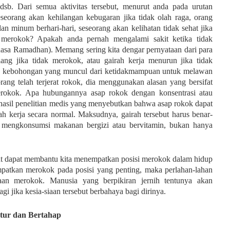
sb. Dari semua aktivitas tersebut, menurut anda pada urutan
seorang akan kehilangan kebugaran jika tidak olah raga, orang
an minum berhari-hari, seseorang akan kelihatan tidak sehat jika
 merokok? Apakah anda pernah mengalami sakit ketika tidak
uasa Ramadhan). Memang sering kita dengar pernyataan dari para
ang jika tidak merokok, atau gairah kerja menurun jika tidak
atu kebohongan yang muncul dari ketidakmampuan untuk melawan
ang telah terjerat rokok, dia menggunakan alasan yang bersifat
 merokok. Apa hubungannya asap rokok dengan konsentrasi atau
 hasil penelitian medis yang menyebutkan bahwa asap rokok dapat
ah kerja secara normal. Maksudnya, gairah tersebut harus benar-
 mengkonsumsi makanan bergizi atau bervitamin, bukan hanya
ut dapat membantu kita menempatkan posisi merokok dalam hidup
nempatkan merokok pada posisi yang penting, maka perlahan-lahan
aan merokok. Manusia yang berpikiran jernih tentunya akan
agi jika kesia-siaan tersebut berbahaya bagi dirinya.
tur dan Bertahap