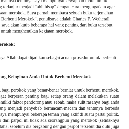
 manusia tentunya saya mempunyai kewajiban moral untuk
 terlanjur menjadi “ahli hisap” dengan cara mengingatkan agar
asaan merokok. Saya pernah membaca sebuah buku terjemahan
 Berhenti Merokok”, penulisnya adalah Charles F. Wetherall.
saya akan kutip beberapa hal yang penting dari buku tersebut
 untuk menghentikan kegiatan merokok.
erokok:
sya Allah dapat dijadikan sebagai acuan prosedur untuk berhenti
ong Keinginan Anda Untuk Berhenti Merokok
g bagi perokok yang benar-benar berniat untuk berhenti merokok.
ngat berperan penting bagi setiap orang dalam melakukan suatu
emiliki faktor pendorong atau sebab, maka sulit rasanya bagi anda
yang menjadi penyebab bermacam-macam dan tentunya berbeda
saya mempunyai beberapa teman yang aktif di suatu partai politik.
r dari parpol ini tidak ada seorangpun yang merokok (setidaknya
ahal sebelum dia bergabung dengan parpol tersebut dia dulu juga