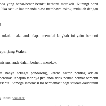
anda yang benar-benar berniat berhenti merokok. Kurangi porsi
 Jika saat ke kantor anda biasa membawa rokok, mulailah dengan
.
l
i rokok, maka anda dapat memulai langkah ini yaitu berhenti
Sepanjang Waktu
sistensi anda dalam berhenti merokok.
nya hanya sebagai pendorong, karena factor penting adalah
erokok. Apapun teorinya jika anda tidak pernah berniat berhenti
ersebut. Semoga informasi ini bermanfaat bagi saudara-saudaraku
a
. Tandai
permalink
.