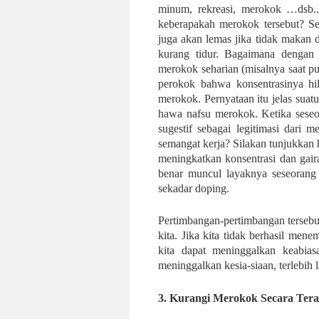
minum, rekreasi, merokok …dsb..d
keberapakah merokok tersebut? Se
juga akan lemas jika tidak makan d
kurang tidur. Bagaimana dengan
merokok seharian (misalnya saat p
perokok bahwa konsentrasinya hil
merokok. Pernyataan itu jelas su
hawa nafsu merokok. Ketika seseor
sugestif sebagai legitimasi dari
semangat kerja? Silakan tunjukkan
meningkatkan konsentrasi dan gair
benar muncul layaknya seseorang
sekadar doping.
Pertimbangan-pertimbangan terseb
kita. Jika kita tidak berhasil me
kita dapat meninggalkan keabias
meninggalkan kesia-siaan, terlebih l
3.
Kurangi Merokok Secara Tera