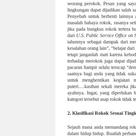
seorang perokok. Pesan yang saya
lingkungan dapat dijadikan salah 
Penyebab untuk berhenti lainnya 
masalah bahaya rokok, rasanya set
jika pada bungkus rokok tertera b
dari
U.S. Public Service Office on
tahunnya sebagai dampak dari mero
kesalahan orang lain”, “belajar dar
tetapi janganlah mati karena keb
terhadap merokok juga dapat dija
pacaran hampir selalu terucap “d
saatnya bagi anda yang tidak suk
untuk menghentikan kegiatan 
puteri….kasihan sekali mereka ji
ayahnya. Ingat, yang diperlukan 
kategori tersebut asap rokok tidak 
2.
Klasifikasi Rokok Sesuai Ting
Sejauh mana anda memandang roko
dalam hidup hidup. Buatlah perband