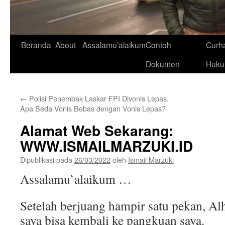
Beranda
About
Assalamu’alaikum
Contoh
Curh
Dokumen
Huk
←
Polisi Penembak Laskar FPI Divonis Lepas.
Apa Beda Vonis Bebas dengan Vonis Lepas?
Alamat Web Sekarang:
WWW.ISMAILMARZUKI.ID
Dipublikasi pada
26/03/2022
oleh
Ismail Marzuki
Assalamu’alaikum …
Setelah berjuang hampir satu pekan, A
saya bisa kembali ke pangkuan saya.