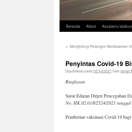
Beranda
About
Assalamu’alaiku
←
Menghitung Pesangon Berdasarkan UU
Penyintas Covid-19 B
Dipublikasi pada
02/10/2021
oleh
Ismail 
Ringkasan
Surat Edaran Dirjen Pencegahan D
No. HK.02.01/I/2524/2021 tanggal
Pemberian vaksinasi Covid-19 bagi