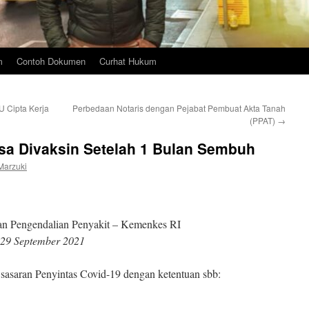
m
Contoh Dokumen
Curhat Hukum
 Cipta Kerja
Perbedaan Notaris dengan Pejabat Pembuat Akta Tanah
(PPAT)
→
isa Divaksin Setelah 1 Bulan Sembuh
Marzuki
an Pengendalian Penyakit – Kemenkes RI
 29 September 2021
 sasaran Penyintas Covid-19 dengan ketentuan sbb: